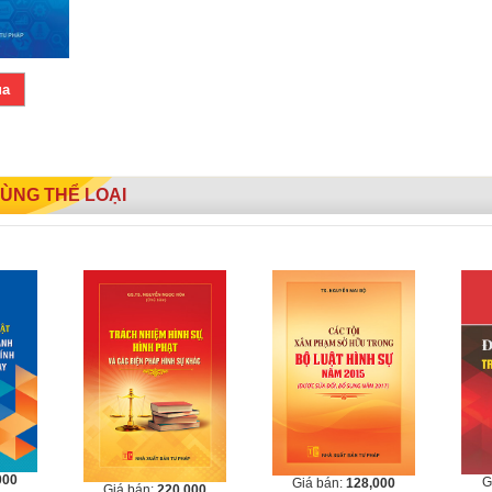
ua
ÙNG THỂ LOẠI
000
G
Giá bán:
128,000
Giá bán:
220,000