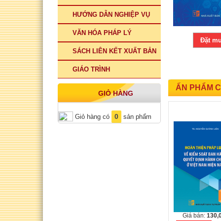
HƯỚNG DẪN NGHIỆP VỤ
VĂN HÓA PHÁP LÝ
Đặt m
SÁCH LIÊN KẾT XUẤT BẢN
GIÁO TRÌNH
ẤN PHẨM C
GIỎ HÀNG
0
Giỏ hàng có
sản phẩm
Giá bán:
130,
Giá bán:
112,000