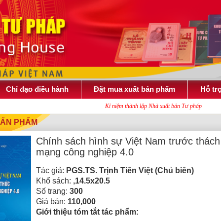
Chỉ đạo điều hành
Đặt mua xuất bản phẩm
Hỗ tr
Kỉ niệm thành lập Nhà xuất bản Tư pháp
 ẤN PHẨM
Chính sách hình sự Việt Nam trước thác
mạng công nghiệp 4.0
Tác giả:
PGS.TS. Trịnh Tiến Việt (Chủ biên)
Khổ sách:
,14.5x20.5
Số trang:
300
Giá bán:
110,000
Giới thiệu tóm tắt tác phẩm: