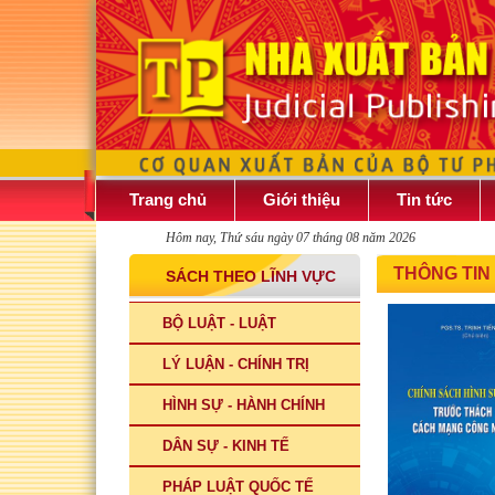
Trang chủ
Giới thiệu
Tin tức
Hôm nay, Thứ sáu ngày 07 tháng 08 năm 2026
THÔNG TIN
SÁCH THEO LĨNH VỰC
BỘ LUẬT - LUẬT
LÝ LUẬN - CHÍNH TRỊ
HÌNH SỰ - HÀNH CHÍNH
DÂN SỰ - KINH TẾ
PHÁP LUẬT QUỐC TẾ