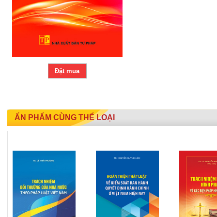
Đặt mua
ẤN PHẨM CÙNG THỂ LOẠI