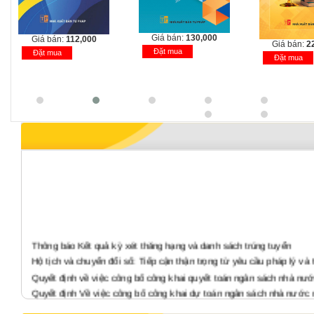
Giá bán:
130,000
Giá bá
Giá bán:
220,000
Đặt mua
Đặt mu
Đặt mua
Thông báo Kết quả kỳ xét thăng hạng và danh sách trúng tuyển
Hộ tịch và chuyển đổi số: Tiếp cận thận trọng từ yêu cầu pháp lý và 
Quyết định về việc công bố công khai quyết toán ngân sách nhà nư
Quyết định Về việc công bố công khai dự toán ngân sách nhà nước
Báo cáo tình hình thực hiện công khai quyết toán ngân sách nhà n