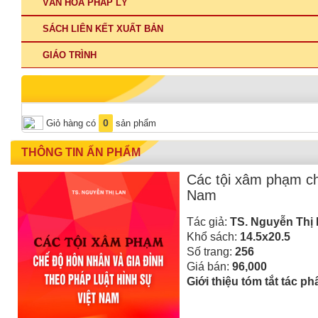
VĂN HÓA PHÁP LÝ
SÁCH LIÊN KẾT XUẤT BẢN
GIÁO TRÌNH
0
Giỏ hàng có
sản phẩm
THÔNG TIN ẤN PHẨM
Các tội xâm phạm ch
Nam
Tác giả:
TS. Nguyễn Thị
Khổ sách:
14.5x20.5
Số trang:
256
Giá bán:
96,000
Giới thiệu tóm tắt tác p