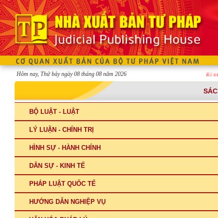
Hôm nay, Thứ bảy ngày 08 tháng 08 năm 2026
Kỉ niệm t
SÁC
BỘ LUẬT - LUẬT
LÝ LUẬN - CHÍNH TRỊ
HÌNH SỰ - HÀNH CHÍNH
DÂN SỰ - KINH TẾ
PHÁP LUẬT QUỐC TẾ
HƯỚNG DẪN NGHIỆP VỤ