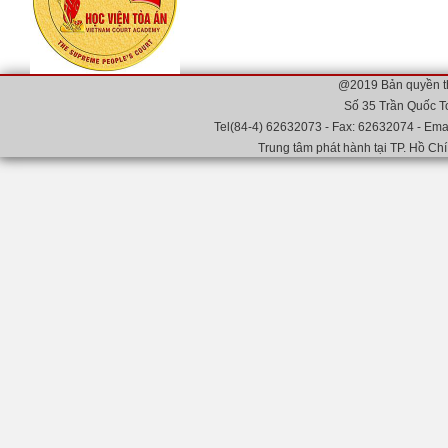
@2019 Bản quyền t
Số 35 Trần Quốc T
Tel(84-4) 62632073 - Fax: 62632074 - Emai
Trung tâm phát hành tại TP. Hồ Chí