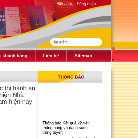
Đăng ký
Đăng nhập
ợ khách hàng
Liên hệ
Sitemap
THÔNG BÁO
ực thi hành án
hiện Nhà
am hiện nay
Thông báo Kết quả kỳ xét
thăng hạng và danh sách
trúng tuyển