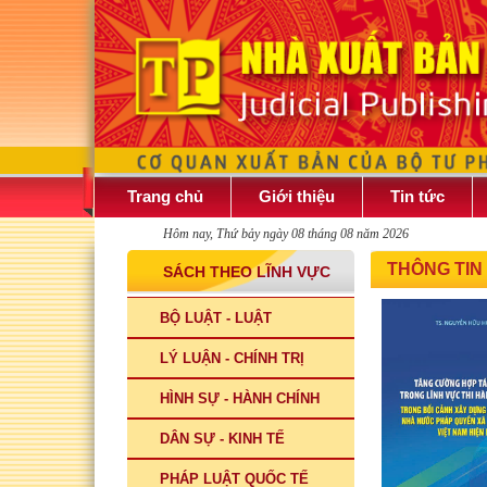
Trang chủ
Giới thiệu
Tin tức
Hôm nay, Thứ bảy ngày 08 tháng 08 năm 2026
THÔNG TIN
SÁCH THEO LĨNH VỰC
BỘ LUẬT - LUẬT
LÝ LUẬN - CHÍNH TRỊ
HÌNH SỰ - HÀNH CHÍNH
DÂN SỰ - KINH TẾ
PHÁP LUẬT QUỐC TẾ