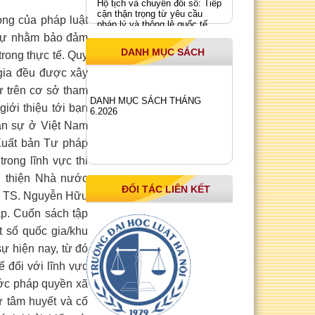
Hộ tịch và chuyển đổi số: Tiếp
cận thận trọng từ yêu cầu
ng của pháp luật
pháp lý và thông lệ quốc tế
 sự nhằm bảo đảm
Quyết định về việc công bố
công khai quyết toán ngân
DANH MỤC SÁCH
trong thực tế. Quy
sách nhà nước, nguồn khác
năm 2024
 gia đều được xây
Quyết định Về việc công bố
hư trên cơ sở tham
công khai dự toán ngân sách
DANH MỤC SÁCH THÁNG
nhà nước năm 2025 của Nhà
iới thiệu tới bạn
6.2026
xuất bản Tư pháp
dân sự ở Việt Nam
Báo cáo tình hình thực hiện
 Xuất bản Tư pháp
công khai quyết toán ngân
sách nhà nước năm 2023 của
rong lĩnh vực thi
Nhà xuất bản Tư pháp
n thiện Nhà nước
ĐỐI TÁC LIÊN KẾT
ủa TS. Nguyễn Hữu
p. Cuốn sách tập
t số quốc gia/khu
sự hiện nay, từ đó
ế đối với lĩnh vực
́c pháp quyền xã
sự tâm huyết và cố