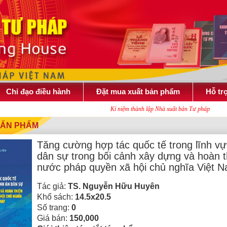
Chỉ đạo điều hành
Đặt mua xuất bản phẩm
Hỗ tr
Kỉ niệm thành lập Nhà xuất bản Tư pháp
 ẤN PHẨM
Tăng cường hợp tác quốc tế trong lĩnh v
dân sự trong bối cảnh xây dựng và hoàn t
nước pháp quyền xã hội chủ nghĩa Việt N
Tác giả:
TS. Nguyễn Hữu Huyên
Khổ sách:
14.5x20.5
Số trang:
0
Giá bán:
150,000