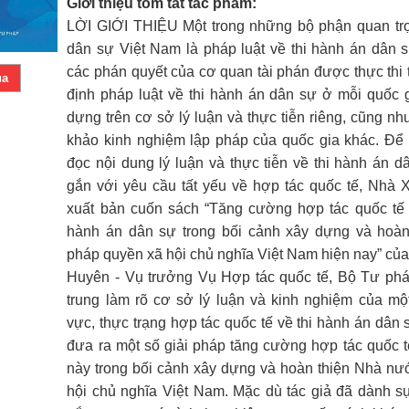
Giới thiệu tóm tắt tác phẩm:
LỜI GIỚI THIỆU Một trong những bộ phận quan trọ
dân sự Việt Nam là pháp luật về thi hành án dân
các phán quyết của cơ quan tài phán được thực thi 
ua
định pháp luật về thi hành án dân sự ở mỗi quốc
dựng trên cơ sở lý luận và thực tiễn riêng, cũng n
khảo kinh nghiệm lập pháp của quốc gia khác. Để g
đọc nội dung lý luận và thực tiễn về thi hành án 
gắn với yêu cầu tất yếu về hợp tác quốc tế, Nhà
xuất bản cuốn sách “Tăng cường hợp tác quốc tế t
hành án dân sự trong bối cảnh xây dựng và hoà
pháp quyền xã hội chủ nghĩa Việt Nam hiện nay” c
Huyên - Vụ trưởng Vụ Hợp tác quốc tế, Bộ Tư phá
trung làm rõ cơ sở lý luận và kinh nghiệm của mộ
vực, thực trạng hợp tác quốc tế về thi hành án dân 
đưa ra một số giải pháp tăng cường hợp tác quốc t
này trong bối cảnh xây dựng và hoàn thiện Nhà nươ
hội chủ nghĩa Việt Nam. Mặc dù tác giả đã dành 