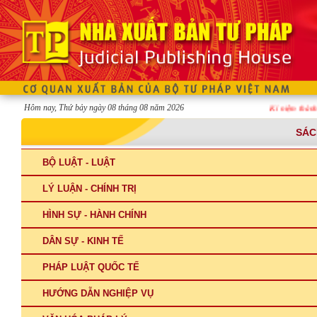
Hôm nay, Thứ bảy ngày 08 tháng 08 năm 2026
Kỉ niệm thành lập
SÁC
BỘ LUẬT - LUẬT
LÝ LUẬN - CHÍNH TRỊ
HÌNH SỰ - HÀNH CHÍNH
DÂN SỰ - KINH TẾ
PHÁP LUẬT QUỐC TẾ
HƯỚNG DẪN NGHIỆP VỤ