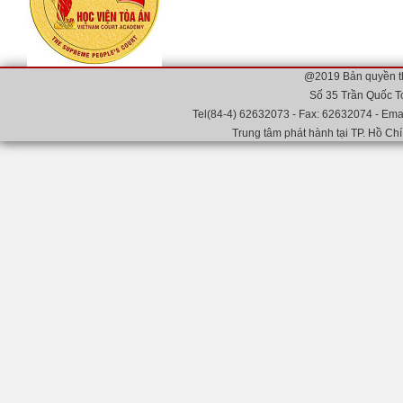
@2019 Bản quyền t
Số 35 Trần Quốc T
Tel(84-4) 62632073 - Fax: 62632074 - Emai
Trung tâm phát hành tại TP. Hồ Chí