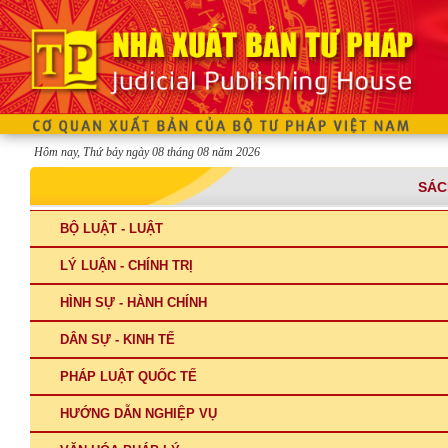
Hôm nay, Thứ bảy ngày 08 tháng 08 năm 2026
SÁC
BỘ LUẬT - LUẬT
LÝ LUẬN - CHÍNH TRỊ
HÌNH SỰ - HÀNH CHÍNH
DÂN SỰ - KINH TẾ
PHÁP LUẬT QUỐC TẾ
HƯỚNG DẪN NGHIỆP VỤ