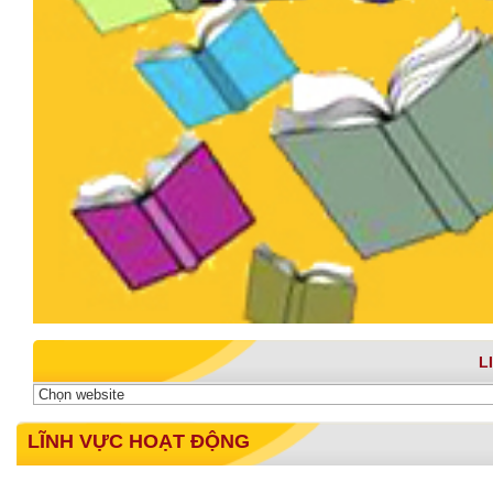
L
LĨNH VỰC HOẠT ĐỘNG