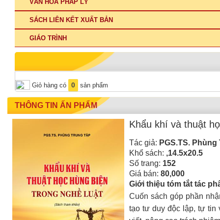
VĂN HÓA PHÁP LÝ
SÁCH LIÊN KẾT XUẤT BẢN
GIÁO TRÌNH
0
Giỏ hàng có
sản phẩm
THÔNG TIN ẤN PHẨM
Khẩu khí và thuật họ
Tác giả:
PGS.TS. Phùng 
Khổ sách:
,14.5x20.5
Số trang:
152
Giá bán:
80,000
Giới thiệu tóm tắt tác p
Cuốn sách góp phần nhận
tạo tư duy độc lập, tự ti