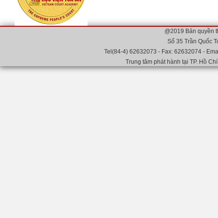
@2019 Bản quyền t
Số 35 Trần Quốc T
Tel(84-4) 62632073 - Fax: 62632074 - Emai
Trung tâm phát hành tại TP. Hồ Chí