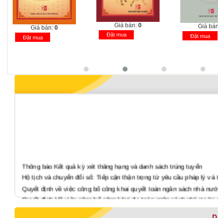
Giá bán:
0
Giá bán:
0
Đặt mua
Đặ
Đặt mua
Thông báo Kết quả kỳ xét thăng hạng và danh sách trúng tuyển
Hộ tịch và chuyển đổi số: Tiếp cận thận trọng từ yêu cầu pháp lý và 
Quyết định về việc công bố công khai quyết toán ngân sách nhà nư
Quyết định Về việc công bố công khai dự toán ngân sách nhà nước
Báo cáo tình hình thực hiện công khai quyết toán ngân sách nhà n
D