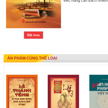
viết, nâng cao trách nhiệ
Đặt mua
ẤN PHẨM CÙNG THỂ LOẠI