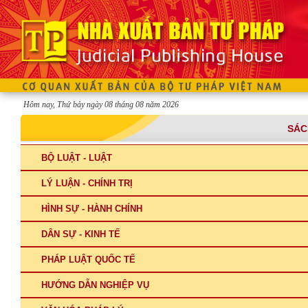
Hôm nay, Thứ bảy ngày 08 tháng 08 năm 2026
SÁC
BỘ LUẬT - LUẬT
LÝ LUẬN - CHÍNH TRỊ
HÌNH SỰ - HÀNH CHÍNH
DÂN SỰ - KINH TẾ
PHÁP LUẬT QUỐC TẾ
HƯỚNG DẪN NGHIỆP VỤ