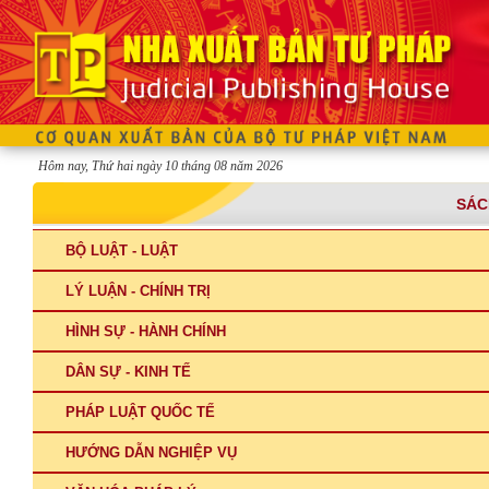
Hôm nay, Thứ hai ngày 10 tháng 08 năm 2026
K
SÁC
BỘ LUẬT - LUẬT
LÝ LUẬN - CHÍNH TRỊ
HÌNH SỰ - HÀNH CHÍNH
DÂN SỰ - KINH TẾ
PHÁP LUẬT QUỐC TẾ
HƯỚNG DẪN NGHIỆP VỤ