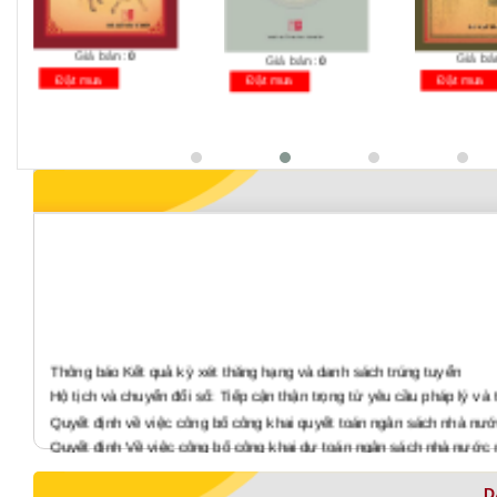
Giá bán:
0
Giá bá
Giá bán:
0
Đặt mua
Đặt mua
Đặt mua
Thông báo Kết quả kỳ xét thăng hạng và danh sách trúng tuyển
Hộ tịch và chuyển đổi số: Tiếp cận thận trọng từ yêu cầu pháp lý và 
Quyết định về việc công bố công khai quyết toán ngân sách nhà nư
Quyết định Về việc công bố công khai dự toán ngân sách nhà nước
Báo cáo tình hình thực hiện công khai quyết toán ngân sách nhà n
D