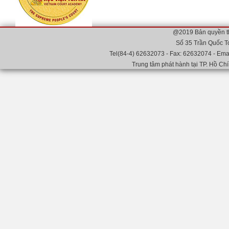
@2019 Bản quyền t
Số 35 Trần Quốc T
Tel(84-4) 62632073 - Fax: 62632074 - Emai
Trung tâm phát hành tại TP. Hồ Chí