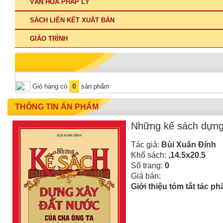
VĂN HÓA PHÁP LÝ
SÁCH LIÊN KẾT XUẤT BẢN
GIÁO TRÌNH
0
Giỏ hàng có
sản phẩm
THÔNG TIN ẤN PHẨM
Những kế sách dựng 
Tác giả:
Bùi Xuân Đính
Khổ sách:
,14.5x20.5
Số trang:
0
Giá bán:
Giới thiệu tóm tắt tác p