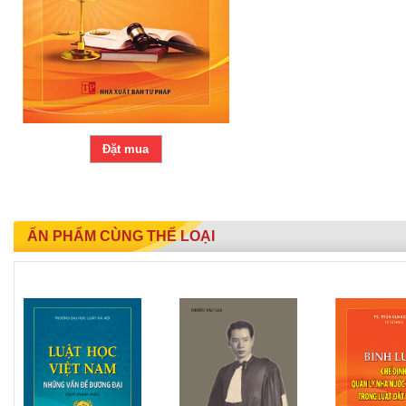
Đặt mua
ẤN PHẨM CÙNG THỂ LOẠI