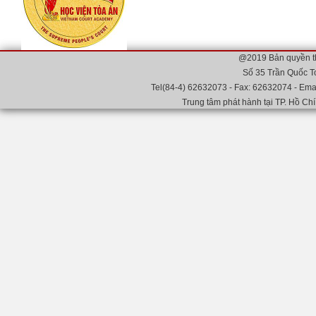
@2019 Bản quyền t
Số 35 Trần Quốc T
Tel(84-4) 62632073 - Fax: 62632074 - Emai
Trung tâm phát hành tại TP. Hồ Chí