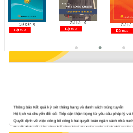
Giá bán:
0
Giá bán:
0
Giá bán:
Đặt mua
Đặt mua
Đặt mua
Thông báo Kết quả kỳ xét thăng hạng và danh sách trúng tuyển
Hộ tịch và chuyển đổi số: Tiếp cận thận trọng từ yêu cầu pháp lý và 
Quyết định về việc công bố công khai quyết toán ngân sách nhà nư
Quyết định Về việc công bố công khai dự toán ngân sách nhà nước
Báo cáo tình hình thực hiện công khai quyết toán ngân sách nhà n