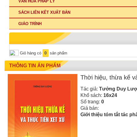
VĂN HÓA PHÁP LÝ
SÁCH LIÊN KẾT XUẤT BẢN
GIÁO TRÌNH
0
Giỏ hàng có
sản phẩm
THÔNG TIN ẤN PHẨM
Thời hiệu, thừa kế v
Tác giả:
Tưởng Duy Lư
Khổ sách:
16x24
Số trang:
0
Giá bán:
Giới thiệu tóm tắt tác p