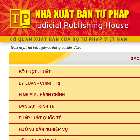
Hôm nay, Thứ bảy ngày 08 tháng 08 năm 2026
SÁC
BỘ LUẬT - LUẬT
LÝ LUẬN - CHÍNH TRỊ
HÌNH SỰ - HÀNH CHÍNH
DÂN SỰ - KINH TẾ
PHÁP LUẬT QUỐC TẾ
HƯỚNG DẪN NGHIỆP VỤ