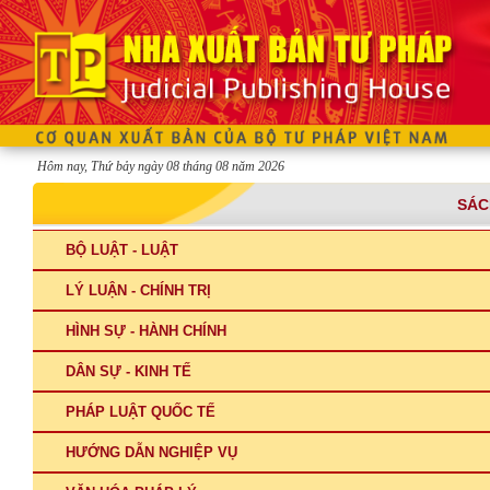
Hôm nay, Thứ bảy ngày 08 tháng 08 năm 2026
SÁC
BỘ LUẬT - LUẬT
LÝ LUẬN - CHÍNH TRỊ
HÌNH SỰ - HÀNH CHÍNH
DÂN SỰ - KINH TẾ
PHÁP LUẬT QUỐC TẾ
HƯỚNG DẪN NGHIỆP VỤ