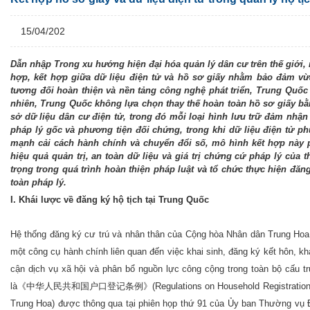
15/04/202
Dẫn nhập Trong xu hướng hiện đại hóa quản lý dân cư trên thế giới, 
hợp, kết hợp giữa dữ liệu điện tử và hồ sơ giấy nhằm bảo đảm vừa 
tương đối hoàn thiện và nền tảng công nghệ phát triển, Trung Quốc đ
nhiên, Trung Quốc không lựa chọn thay thế hoàn toàn hồ sơ giấy bằn
sở dữ liệu dân cư điện tử, trong đó mỗi loại hình lưu trữ đảm nhận
pháp lý gốc và phương tiện đối chứng, trong khi dữ liệu điện tử phụ
mạnh cải cách hành chính và chuyển đổi số, mô hình kết hợp này 
hiệu quả quản trị, an toàn dữ liệu và giá trị chứng cứ pháp lý của
trọng trong quá trình hoàn thiện pháp luật và tổ chức thực hiện đă
toàn pháp lý.
I. Khái lược về đăng ký hộ tịch tại Trung Quốc
Hệ thống đăng ký cư trú và nhân thân của Cộng hòa Nhân dân Trung Hoa,
một công cụ hành chính liên quan đến việc khai sinh, đăng ký kết hôn, kha
cận dịch vụ xã hội và phân bổ nguồn lực công cộng trong toàn bộ cấu t
là《中华人民共和国户口登记条例》(Regulations on Household Registration of the 
Trung Hoa) được thông qua tại phiên họp thứ 91 của Ủy ban Thường vụ Đ