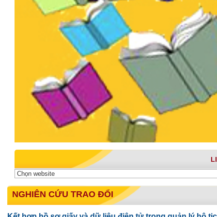
L
NGHIÊN CỨU TRAO ĐỔI
Kết hợp hồ sơ giấy và dữ liệu điện tử trong quản lý hộ 