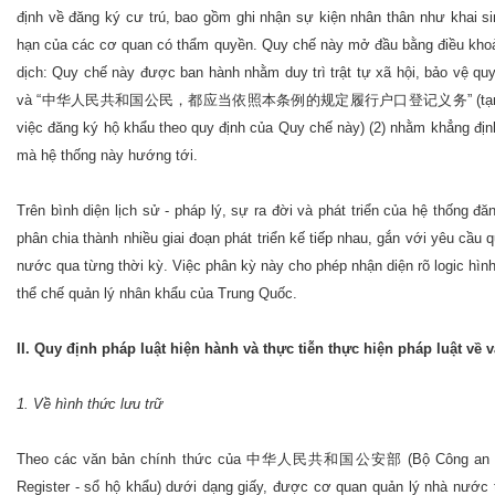
định về đăng ký cư trú, bao gồm ghi nhận sự kiện nhân thân như khai sin
hạn của các cơ quan có thẩm quyền. Quy chế này mở đ
dịch: Quy chế này được ban hành nhằm duy trì trật tự xã hội, bảo vệ qu
và “中华人民共和国公民，都应当依照本条例的规定履行户口登记义务” (tạm dịch: Mọi công
việc đăng ký hộ khẩu theo quy định của Quy chế này) (2) nhằm khẳng đị
mà hệ thống này hướng tới.
Trên bình diện lịch sử - pháp lý, sự ra đời và phát triển của hệ thống đ
phân chia thành nhiều giai đoạn phát triển kế tiếp nhau, gắn với yêu cầu q
nước qua từng thời kỳ. Việc phân kỳ này cho phép nhận diện rõ logic hình 
thể chế quản lý nhân khẩu của Trung Quốc.
II. Quy định pháp luật hiện hành và thực tiễn thực hiện pháp luật về 
1. Về hình thức lưu trữ
Theo các văn bản chính thức của 中华人民共和国公安部 (Bộ Công an Tru
Register - sổ hộ khẩu) dưới dạng giấy, được cơ quan quản lý nhà nước t