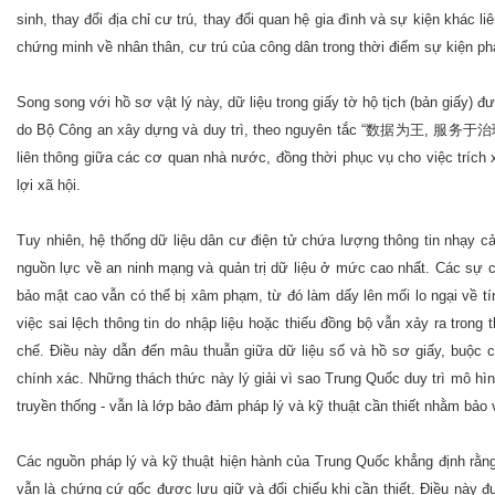
sinh, thay đổi địa chỉ cư trú, thay đổi quan hệ gia đình và sự kiện khác 
chứng minh về nhân thân, cư trú của công dân trong thời điểm sự kiện phá
Song song với hồ sơ vật lý này, dữ liệu trong giấy tờ hộ tịch (bản giấy) 
do Bộ Công an xây dựng và duy trì, theo nguyên tắc “数据为王, 服务于治理 (dữ 
liên thông giữa các cơ quan nhà nước, đồng thời phục vụ cho việc trích 
lợi xã hội.
Tuy nhiên, hệ thống dữ liệu dân cư điện tử chứa lượng thông tin nhạy cảm
nguồn lực về an ninh mạng và quản trị dữ liệu ở mức cao nhất. Các sự c
bảo mật cao vẫn có thể bị xâm phạm, từ đó làm dấy lên mối lo ngại về t
việc sai lệch thông tin do nhập liệu hoặc thiếu đồng bộ vẫn xảy ra trong
chế. Điều này dẫn đến mâu thuẫn giữa dữ liệu số và hồ sơ giấy, buộc cơ
chính xác. Những thách thức này lý giải vì sao Trung Quốc duy trì mô hình s
truyền thống - vẫn là lớp bảo đảm pháp lý và kỹ thuật cần thiết nhằm bảo
Các nguồn pháp lý và kỹ thuật hiện hành của Trung Quốc khẳng định rằng 
vẫn là chứng cứ gốc được lưu giữ và đối chiếu khi cần thiết. Điều này