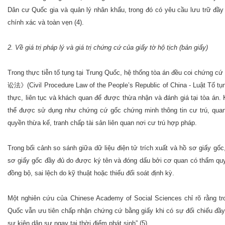
Dân cư Quốc gia và quản lý nhân khẩu, trong đó có yêu cầu lưu trữ đầy
chính xác và toàn vẹn (4).
2. Về giá trị pháp lý và giá trị chứng cứ của giấy tờ hộ tịch (bản giấy)
Trong thực tiễn tố tụng tại Trung Quốc, hệ thống tòa án đều coi 
讼法》(Civil Procedure Law of the People’s Republic of China - Luật Tố t
thực, liên tục và khách quan để được thừa nhận và đánh giá tại tòa án. K
thể được sử dụng như chứng cứ gốc chứng minh thông tin cư trú, quan h
quyền thừa kế, tranh chấp tài sản liên quan nơi cư trú hợp pháp.
Trong bối cảnh so sánh giữa dữ liệu điện tử trích xuất và hồ sơ giấy gố
sơ giấy gốc đầy đủ do được ký tên và đóng dấu bởi cơ quan có thẩm quyền
đồng bộ, sai lệch do kỹ thuật hoặc thiếu đối soát định kỳ.
Một nghiên cứu của Chinese Academy of Social Sciences chỉ rõ rằng tro
Quốc vẫn ưu tiên chấp nhận chứng cứ bằng giấy khi có sự đối chiếu đầy đủ
sự kiện dân sự ngay tại thời điểm phát sinh” (5).