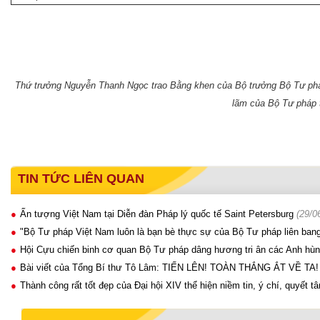
Thứ trưởng Nguyễn Thanh Ngọc trao Bằng khen của Bộ trưởng Bộ Tư pháp c
lãm của Bộ Tư pháp t
TIN TỨC LIÊN QUAN
Ấn tượng Việt Nam tại Diễn đàn Pháp lý quốc tế Saint Petersburg
(29/0
"Bộ Tư pháp Việt Nam luôn là bạn bè thực sự của Bộ Tư pháp liên ban
Hội Cựu chiến binh cơ quan Bộ Tư pháp dâng hương tri ân các Anh hùng
Bài viết của Tổng Bí thư Tô Lâm: TIẾN LÊN! TOÀN THẮNG ẮT VỀ TA!
Thành công rất tốt đẹp của Đại hội XIV thể hiện niềm tin, ý chí, quyết 