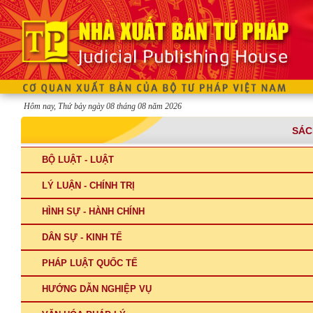
Hôm nay, Thứ bảy ngày 08 tháng 08 năm 2026
SÁC
BỘ LUẬT - LUẬT
LÝ LUẬN - CHÍNH TRỊ
HÌNH SỰ - HÀNH CHÍNH
DÂN SỰ - KINH TẾ
PHÁP LUẬT QUỐC TẾ
HƯỚNG DẪN NGHIỆP VỤ