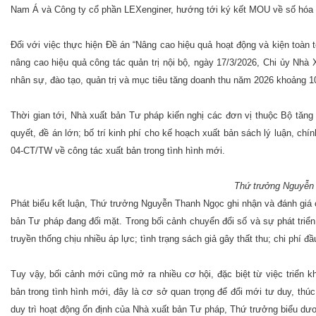
Nam Á và Công ty cổ phần LEXenginer, hướng tới ký kết MOU về số hóa xuấ
Đối với việc thực hiện Đề án “Nâng cao hiệu quả hoạt động và kiện toàn
nâng cao hiệu quả công tác quản trị nội bộ, ngày 17/3/2026, Chi ủy Nh
nhân sự, đào tạo, quản trị và mục tiêu tăng doanh thu năm 2026 khoảng
Thời gian tới, Nhà xuất bản Tư pháp kiến nghị các đơn vị thuộc Bộ tăng c
quyết, đề án lớn; bố trí kinh phí cho kế hoạch xuất bản sách lý luận, chính
04-CT/TW về công tác xuất bản trong tình hình mới.
Thứ trưởng Nguyễn 
Phát biểu kết luận, Thứ trưởng Nguyễn Thanh Ngọc ghi nhận và đánh giá 
bản Tư pháp đang đối mặt. Trong bối cảnh chuyển đổi số và sự phát triển
truyền thống chịu nhiều áp lực; tình trạng sách giả gây thất thu; chi phí 
Tuy vậy, bối cảnh mới cũng mở ra nhiều cơ hội, đặc biệt từ việc triển 
bản trong tình hình mới, đây là cơ sở quan trọng để đổi mới tư duy, thú
duy trì hoạt động ổn định của Nhà xuất bản Tư pháp, Thứ trưởng biểu dư